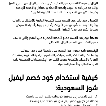
الرجال:
 يوفر هذا القسم جميع الأحذية التى يبحث عن الرجال من محبي التميز 
والأناقة مثل أحذية البوت وأحذية الأربطة والصنادل والأحذية الرياضية 
وغيرها الكثير من الأحذية ذات العلامات التجارية الشهيرة.
الأطفال: تجد داخل هذا القسم جميع الأحذية الخاصة بالأطفال من البنات 
والأولاد بمختلف أنواعها من الأبوات وأحذية باليرينا وأحذية الاسنيكرز 
وغيرها الكثير من أحذية الأطفال المختلفة.
جديدنا:
 يوفر هذا القسم جميع الأحذية الحصرية على المتجر والتى تناسب 
جميع الفئات من النساء والرجال والأطفال.
الإكسسوارات:
 يحتوي هذا القسم على تشكيلة كبيرة من الحقائب 
والساعات والنظارات والمجوهرات والتصاميم الجلدية الصغيرة ومنتجات 
العناية بالأقدام والأحذية وغيرها الكثير من الإكسسوارات المختلفة ذات 
الجودة العالية والأسعار المناسبة.
كيفية استخدام كود خصم ليفيل 
شوز السعودية:
1.
قم بالذهاب إلى موقعنا كوبونات طقس العرب، وابحث 
بداخله عن كوبون خصم ليفل شوز
ثم اضغط عليه وانسخه.
2.
اذهب إلى متجر ليفيل شوز.