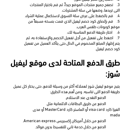
3.
تصفح جميع منتجات الموقع جيداً، ثم قم باختيار المنتجات 
التى تريدها، وضعها في سلة المشتريات.
4.
قم بالضغط على عرض سلة التسوق لاستكمال عملية الشراء.
5.
قم بإلصاق كود خصم ليفيل الذي قمت بنسخه مسبقاً من 
موقع كوبونات طقس العرب.
6.
 اختار طريقة الدفع المناسبة لك. 
7.
اضغط على تفعيل من أجل تفعيل الخصم والإستفادة به، ثم 
يتم إظهار المبلغ المخصوم في الحال حتى يتأكد العميل من تفعيل 
كود خصم ليفيل.
طرق الدفع المتاحة لدى موقع ليفيل 
شوز:
يتيح موقع ليفيل شوز لعملائه أكثر من وسيلة للدفع، حتى يختار كل عميل 
طريقة الدفع التى تناسبه. ومن أهم هذه الطرق:
الدفع النقدي عند الاستلام.
الدفع عن طريق البطاقات الائتمانية مثل 
الفيزا كارد visa card أو الماستر كارد MasterCard أو مدى 
mada
الدفع من خلال أمريكان إكسبريس American express. 
الدفع من خلال خدمة تابي للتقسيط بدون فوائد.