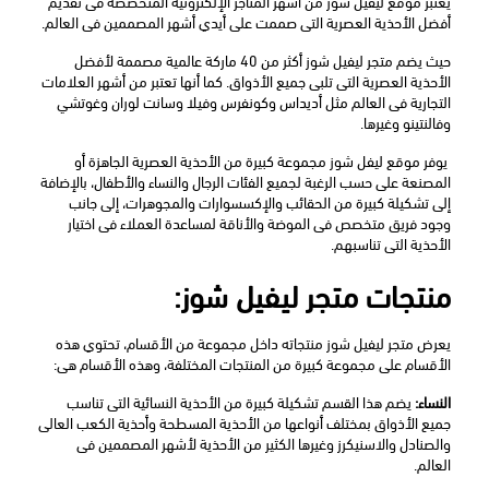
يعتبر موقع ليفيل شوز من أشهر المتاجر الإلكترونية المتخصصة فى تقديم 
أفضل الأحذية العصرية التى صممت على أيدي أشهر المصممين فى العالم.
حيث يضم متجر ليفيل شوز أكثر من 40 ماركة عالمية مصممة لأفضل 
الأحذية العصرية التى تلبى جميع الأذواق. كما أنها تعتبر من أشهر العلامات 
التجارية فى العالم مثل أديداس وكونفرس وفيلا وسانت لوران وغوتشي 
وفالنتينو وغيرها. 
 يوفر موقع ليفل شوز مجموعة كبيرة من الأحذية العصرية الجاهزة أو 
المصنعة على حسب الرغبة لجميع الفئات الرجال والنساء والأطفال، بالإضافة 
إلى تشكيلة كبيرة من الحقائب والإكسسوارات والمجوهرات، إلى جانب 
وجود فريق متخصص فى الموضة والأناقة لمساعدة العملاء فى اختيار 
الأحذية التى تناسبهم. 
منتجات متجر ليفيل شوز:
يعرض متجر ليفيل شوز منتجاته داخل مجموعة من الأقسام، تحتوي هذه 
الأقسام على مجموعة كبيرة من المنتجات المختلفة، وهذه الأقسام هى:
النساء:
 يضم هذا القسم تشكيلة كبيرة من الأحذية النسائية التى تناسب 
جميع الأذواق بمختلف أنواعها من الأحذية المسطحة وأحذية الكعب العالى 
والصنادل والاسنيكرز وغيرها الكثير من الأحذية لأشهر المصممين فى 
العالم.