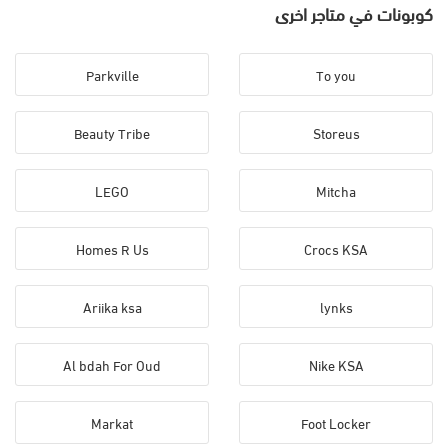
كوبونات في متاجر اخرى
Parkville
To you
Beauty Tribe
Storeus
LEGO
Mitcha
Homes R Us
Crocs KSA
Ariika ksa
lynks
Al bdah For Oud
Nike KSA
Markat
Foot Locker