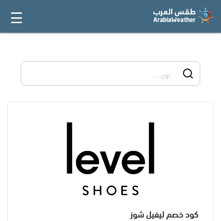
☰
القائمة
الرئيسية
أفضل 20
جميع
المتاجر
فئات
المدونة
كود خصم ليفيل شوز