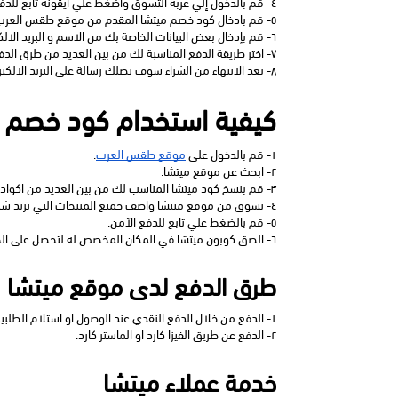
٤- قم بالدخول إلي عربة التسوق واضغط علي ايقونة تابع للدفع الآمن.
٥- قم بادخال كود خصم ميتشا المقدم من موقع طقس العرب لتحصل على خصم فور اتمام عملية الشراء في المكان المخصص له.
٦- قم بإدخال بعض البيانات الخاصة بك من الاسم و البريد الالكتروني و رقم الهاتف والعنوان وبعض البيانات الأخرى.
٧- اختر طريقة الدفع المناسبة لك من بين العديد من طرق الدفع المتاحة على الموقع.
٨- بعد الانتهاء من الشراء سوف يصلك رسالة على البريد الالكتروني تفاصيل الطلبية والمنتجات التي قمت بشرائها و موعد التسليم.
كيفية استخدام كود خصم 
١- قم بالدخول علي 
موقع طقس العرب
.
٢- ابحث عن موقع ميتشا.
٣- قم بنسخ كود ميتشا المناسب لك من بين العديد من اكواد خصم ميتشا المتاحة على موقع طقس العرب.
٤- تسوق من موقع ميتشا واضف جميع المنتجات التي تريد شرائها إلى عربة التسوق.
٥- قم بالضغط علي تابع للدفع الآمن.
٦- الصق كوبون ميتشا في المكان المخصص له لتحصل على الخصم فور اتمام عملية الشراء.
طرق الدفع لدى موقع ميتشا
١- الدفع من خلال الدفع النقدي عند الوصول او استلام الطلبية.
٢- الدفع عن طريق الفيزا كارد او الماستر كارد.
خدمة عملاء ميتشا