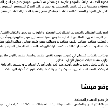
ص علي الموقع للمنتجات المخفضة لمعرفة كل منتج و نسبة الخصم الخاصة بكل منتج.
لجوارب، مستحضرات التجميل للرجال، العطور).
(الأولاد، سويت شيرتات أولاد، تي شيرتات وبولو أولاد، بناطيل وسوت بانتس أولاد ،شورتات أ
البنات، توبات بنات، سويت بانتس وهوديز بنات، فساتين بنات، الجواكت والمعاطف، بناطيل و سويت بانتس بنات، شورتات وتنورات، أحذية، البيجامات 
وقع ميتشا