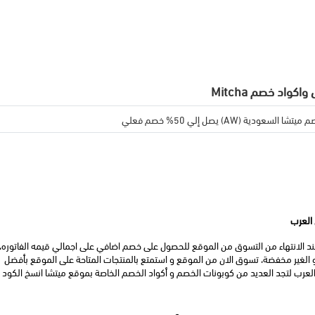
كواد خصم Mitcha
 السعودية (AW) يصل إلي 50% خصم فعلي
يعمل كود خصم ميتشا علي جميع منتجات الموقع المخفضة و الغير مخفضة، تسوق الان من الموقع و استمتع بالمنتجات المتاحة على الموقع بأفضل 
الاذواق واسعار مخفضه، قم الان بالدخول علي موقع طقس العرب لتجد العديد من كوبونات الخصم و أكواد الخصم الخاصة بموقع ميتشا انسخ الكود 