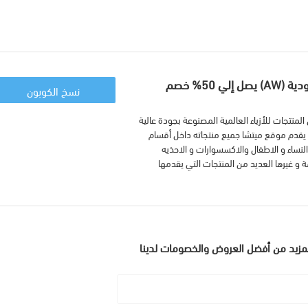
كود خصم ميتشا السعودية (AW) يصل إلي 50% خصم
نسخ الكوبون
لمنتجات للأزياء العالمية المصنوعة بجودة عالية
ة، يقدم موقع ميتشا جميع منتجاته داخل أقسام
لنساء و الاطفال والاكسسوارات و الاحذيه
و غيرها العديد من المنتجات التي يقدمها