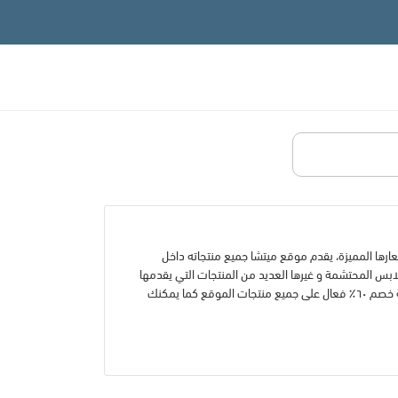
سعارها المميزة، يقدم موقع ميتشا جميع منتجاته داخل
لابس المحتشمة و غيرها العديد من المنتجات التي يقدمها
الموقع، كما يقدم الموقع العديد من العروض و التخفيضات المتاحة على الموقع تصل الى نسبة خصم ٦٠٪ فعال على جميع منتجات الموقع كما يمكنك