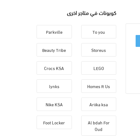
كوبونات في متاجر اخرى
Parkville
To you
Beauty Tribe
Storeus
Crocs KSA
LEGO
lynks
Homes R Us
Nike KSA
Ariika ksa
Foot Locker
Al bdah For
Oud