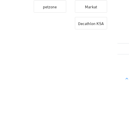
petzone
Markat
Decathlon KSA
كود خصم ميتشا هو عبارة عن رمز تعريفي يمكنك استخدامه عند الانتهاء من التسوق من الموقع للحصول على خصم اضافي على اجمالي قيمه الفاتوره، 