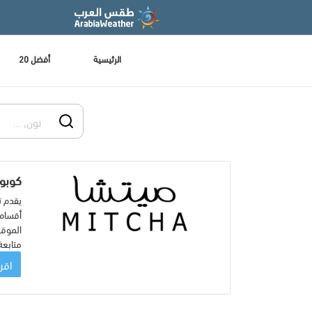
الرئيسية
أفضل 20
كوبونا
يقدم ت
أقسام 
متابعة
اقرأ