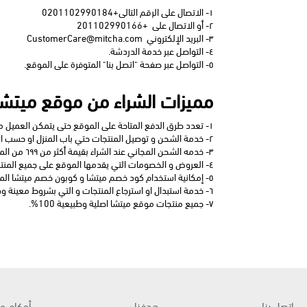
١- الاتصال على الرقم التالى
+
0201102990184
٢- أو الاتصال على
+201102990166
٣- البريد الإلكتروني
CustomerCare@mitcha.com
٤- التواصل عبر خدمة الدردشة.
٥- التواصل عبر صفحة "اتصل بنا" المتوفرة على الموقع.
مميزات الشراء من موقع ميتشا
١- تعدد طرق الدفع المتاحة على الموقع حتى يتمكن العميل من استخدام الطريقة الأنسب له عند إتمام عملية الشراء من الموقع.
٢- خدمة الشحن و توصيل المنتجات حتي باب المنزل او حسب العنوان المحدد عند إتمام عملية الشراء.
٣- خدمه الشحن المجاني عند الشراء بقيمة أكثر من ٦٩٩ من الموقع.
٤- العروض و الخصومات التي يقدمها الموقع على جميع المنتجات المتاحة على الموقع.
٥- إمكانية استخدام كود خصم ميتشا و كوبون خصم ميتشا المقدم من موقع طقس العرب الفعالة بنسبة 100% على جميع منتجات الموقع.
٦- خدمة استبدال او استرجاع المنتجات و التي بشروط معينة وذلك وفقا لسياسة استبدال او استرجاع المنتجات المقدمة من الموقع.
٧- جميع منتجات موقع ميتشا اصلية وطبيعية 100%.
اتصل بنا
هدفنا
أحكام و