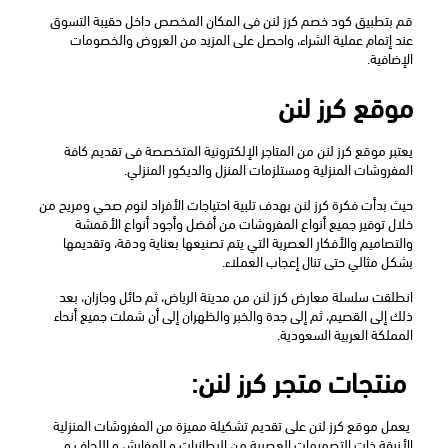
قم بتطبيق كود خصم كرز لنن فى المكان المخصص داخل حقيبة التسوق 
عند إتمام عملية الشراء، واحصل على المزيد من العروض والخصومات 
الإضافية.
موقع كرز لنن
يعتبر موقع كرز لنن من المتاجر الإلكترونية المتخصصة فى تقديم كافة 
المفروشات المنزلية ومستلزمات المنزل والديكور المنزلي. 
حيث بدأت فكرة كرز لنن بهدف تلبية احتياجات الأفراد لنوم صحي ومريح من 
خلال توفير جميع أنواع المفروشات من أفضل وأجود أنواع الأقمشة 
والتصاميم والأفكار العصرية التي يتم تصنيعها بعناية ودقة، وتقديمها 
بشكل مثالي حتى تنال إعجاب العملاء. 
انطلقت سلسلة معارض كرز لنن من مدينة الرياض، ثم حائل وجازان، بعد 
ذلك إلى القصيم، ثم إلى جدة والخبر والظهران إلى أن شملت جميع أنحاء 
المملكة العربية السعودية. 
 منتجات متجر كرز لنن:  
 يعمل موقع كرز لنن على تقديم تشكيلة مميزة من المفروشات المنزلية 
الأنيقة ذات التصميمات العصرية من البطانيات و المفارش و اللحاف و 