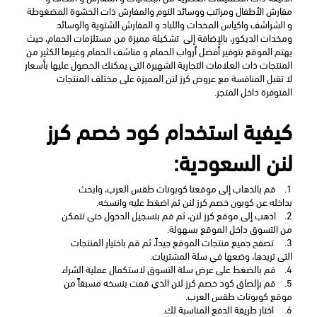
مفارش الأطفال ومراتب ووسائد النوم والمفارش ذات الحشوة المضغوطة 
و الشراشف واكياس المخدات واللباد و المفارش الشتوية والوسائد 
ومخدات الديكور، بالإضافة إلى  تشكيلة مميزة من مستلزمات الحمام، حيث 
يهتم الموقع بتوفير أفضل أرواب الحمام و مناشف الحمام وغيرها الكثير من 
المنتجات ذات العلامات التجارية الشهيرة التى يمكنك الحصول عليها بأسعار 
لا تقبل المنافسة مع عروض كرز لنن المميزة على مختلف المنتجات 
المتوفرة داخل المتجر.  
كيفية استخدام كود خصم كرز 
لنن السعودية:
1.
قم بالذهاب إلى موقعنا كوبونات طقس العرب، وابحث 
بداخله عن كوبون خصم كرز لنن
ثم اضغط عليه وانسخه.
2.
اذهب إلى موقع كرز لنن، ثم قم بتسجيل الدخول حتى تتمكن 
من التسوق داخل الموقع بسهولة. 
3.
 تصفح جميع منتجات الموقع جيداً، ثم قم باختيار المنتجات 
التى تريدها، وضعها في سلة المشتريات.
4.
قم بالضغط على عرض سلة التسوق لاستكمال عملية الشراء.
5.
قم بإلصاق كود خصم كرز لنن الذي قمت بنسخه مسبقاً من 
موقع كوبونات طقس العرب.
6.
 اختار طريقة الدفع المناسبة لك. 