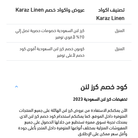
تصنيف اكواد
عروض واكواد خصم Karaz Linen
Karaz Linen
المنزل
كرز لنن السعودية خصومات حصرية تصل إلي
70% لأقوي توفير
المنزل
كوبون خصم كرز لنن السعودية أقوي كود
خصم لأعلى توفير
كود خصم كرز لنن
تخفيضات كرز لنن السعودية 2023
الآن يمكنكم الاستفادة من عروض كرز لنن الهائلة على جميع المنتجات 
المتوفرة داخل الموقع، كما يمكنكم استخدام كود خصم كرز لنن الذي 
يمنحك تجربة تسوق مميزة تستطيع من خلالها الحصول على جميع 
المفروشات المنزلية بمختلف أنواعها المتوفرة داخل المتجر بأعلى جودة 
وأقل سعر ممكن على الإطلاق.