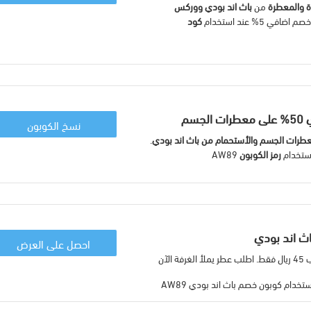
ة والمعطرة
من
باث اند بودي ووركس
5% عند استخدام
كود
سم
نسخ الكوبون
طرات الجسم والأستحمام من باث اند بودي
.
رمز الكوبون
AW89
احصل على العرض
ب عطر يملأ الغرفة الآن
دام كوبون خصم باث اند بودي AW89