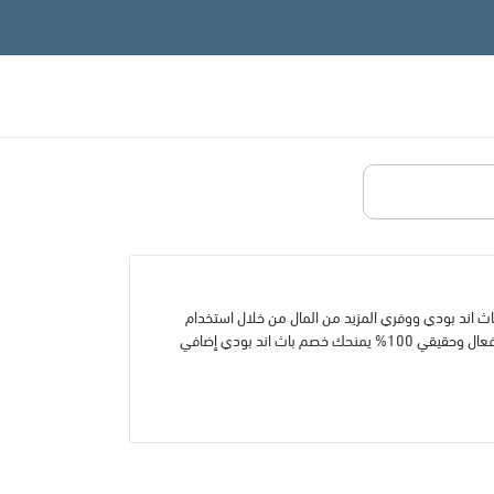
 فعال 100% احصلي على افضل عروض باث اند بودي ووفري المزيد من المال من خلال استخدام
كود خصم باث اند بودي الأقوى لعام 2023 من موقع كوبونات طقس العرب. كود خصم باث فعال وحقيقي 100% يمنحك خصم باث اند بودي إضافي