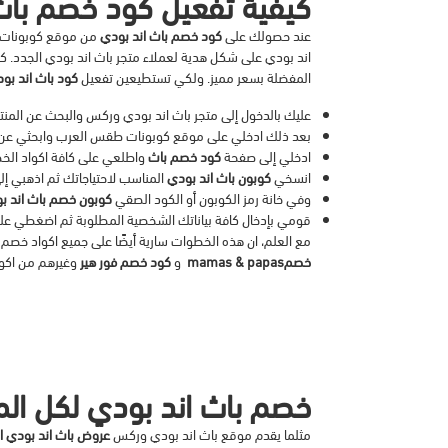
كيفية تفعيل كود خصم با
عند حصولك على
كود خصم باث اند بودي
من موقع كوبونات ط
اند بودي على شكل هدية لعملاء متجر باث اند بودي الجدد.
كم
المفضلة بسعر مميز. ولكي تستطيعين تفعيل
كود باث اند بو
عليك بالدخول إلى متجر باث اند بودي وركس والبحث عن المنتج
بعد ذلك ادخلي على موقع كوبونات طقس العرب وابحثي ع
ادخلي إلى صفحة
كود خصم باث
واطلعي على كافة اكواد الخص
انسخي
كوبون باث اند بودي
المناسب لاحتياجاتك ثم اذهبي إل
وفي خانة رمز الكوبون أو الكود الصقي
كوبون خصم باث اند ب
قومي بإدخال كافة بياناتك الشخصية المطلوبة ثم اضغطي على 
مع العلم، ان هذه الخطوات سارية أيضًا على جميع اكواد خ
خصم
mamas & papas
و
كود خصم فور هير
وغيرهم من اكوا
خصم باث اند بودي لكل ال
مثلما يقدم موقع باث اند بودي وركس
عروض باث اند بودي ا