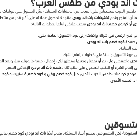
ث اند بودي من طقس العرب؟
قس العرب ستحصلين على العديد من الامتيازات المختلفة مثل الحصول على فواحات ب
ا أن المتجر يقدم
تخفيضات باث اند بودي
متنوعة لحصول عملائه على أكبر قدر من منتجا
دي
أو
كوبون خصم باث اند بودي
فيجب عليكي اتباع الخطوات التالية:
 الذي ترغبين في شرائه وإضافته إلى عربة التسوق الخاصة بكي.
ن صفحة
كود خصم باث اند بودي
.
م المتاحة.
ى عربة التسوق واستكملي خطوات إتمام الشراء.
ودي
واضغطي على تم أو تفعيل وحينها سيظهر لكي إجمالي قيمة فاتورتك قبل وبعد ال
إتمام الشراء أو الطلب للحصول على منتجاتك بـ
خصم باث اند بودي
الإضافي المميز.
صم موقع كوبونات طقس العرب الأخرى مثل
كود خصم ريفي
و
كود خصم 6 ستريت
و
كود
د الخصم الأخرى.
متسوقين
لسعودية
لكل المتسوقين بجميع أنحاء المملكة، يقدم أيضًا
باث اند بودي كود خصم
صالح