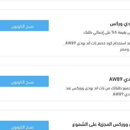
ودي وركس
نسخ الكوبون
إجمالي طلبك
احصل على اعلى نسبة خصم عند استخدام كود خصم باث اند بودي AW89 .
 ومصر
AW8
نسخ الكوبون
يع طلباتك من باث اند بودي ووركس عند
AW89
 ووركس المجزية على الشموع
نسخ الكوبون