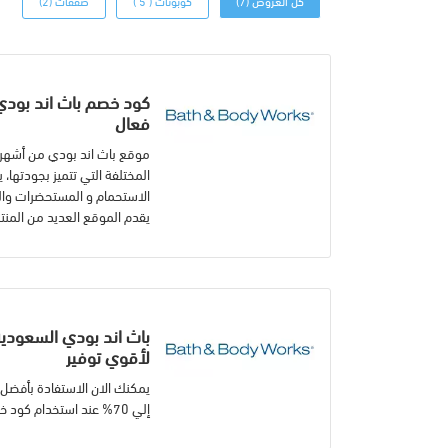
كل العروض (7)
كوبونات ( 5 )
صفقات (2)
فعال
موقع باث اند بودي من أشهر ا
المختلفة التي تتميز بجودته
الاستحمام و المستحضرات والع
يقدم الموقع العديد من المنتجا
لأقوي توفير
يمكنك الان الاستفادة بأفضل
إلي 70% عند استخدام كود خصم باث اند بودي