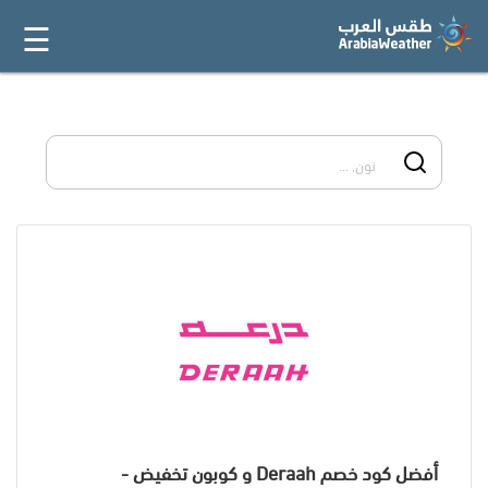
☰
القائمة
الرئيسية
أفضل 20
جميع
المتاجر
فئات
المدونة
أفضل كود خصم Deraah و كوبون تخفيض -