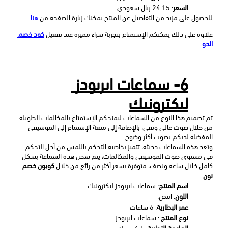
السعر
: 24.15 ريال سعودي.
للحصول على مزيد من التفاصيل عن المنتج يمكنكِ زيارة الصفحة من 
هنا
علاوة على ذلك يمكنكم الإستمتاع بتجربة شراء مميزة عند تفعيل
كود خصم 
الدو
6- سماعات ايربودز 
ليكترونيك
تم تصميم هذا النوع من السماعات ليمنحكم الإستمتاع بالمكالمات الطويلة 
من خلال صوت عالي ونقي، بالإضافة إلى متعة الإستماع إلى الموسيقي 
المفضلة لديكم بصوت أكثر وضوح.
وتعد هذه السماعات حديثة، تتميز بخاصية التحكم باللمس من أجل التحكم 
في مستوى صوت الموسيقي والمكالمات، يتم شحن هذه السماعة بشكل 
كامل خلال ساعة ونصف، متوفرة بسعر أكثر من رائع من خلال 
كوبون خصم 
نون 
.
اسم المنتج
: سماعات ايربودز ليكترونيك.
اللون
: ابيض.
عمر البطارية
: 6 ساعات
نوع المنتج
 : سماعات ايربودز.
العلامة التجارية
 : ليكترونيك.