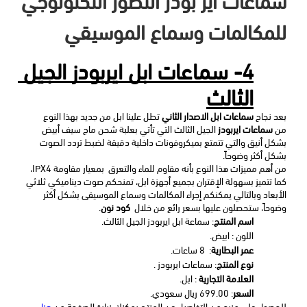
للمكالمات وسماع الموسيقي
4- سماعات ابل ايربودز الجيل 
الثالث
بعد نجاح 
سماعات ابل الاصدار الثاني
 تطل علينا ابل من جديد بهذا النوع 
من 
سماعات ايربودز
 الجيل الثالث التي تأتي بعلبة شحن ماج سيف أبيض 
بشكل أنيق والتي تتمتع بميكروفونات داخلية دقيقة لضبط تردد الصوت 
بشكل أكثر وضوحاً.
من أهم مميزات هذا النوع بأنه مقاوم للماء والتعرق  بمعيار مقاومة IPX4، 
كما تتميز بسهولة الإقتران بجميع أجهزة ابل، تمنحكم صوت ديناميكي ثلاثي 
الأبعاد وبالتالي يمكنكم إجراء المكالمات وسماع الموسيقى بشكل أكثر 
وضوحاً، ستحصلون عليها بسعر رائع من خلال  
كود نون
.
اسم المنتج
: سماعة ابل ايربودز الجيل الثالث.
اللون : ابيض.
عمر البطارية
:  8 ساعات.
نوع المنتج
: سماعات ايربودز .
العلامة التجارية
 : ابل.
السعر
: 699.00 ريال سعودي.
للحصول على مزيد من التفاصيل عن المنتج يمكنكِ زيارة الصفحة من 
هنا