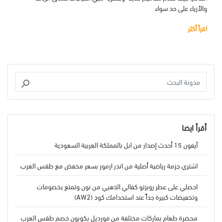
والأزياء على حد سواء
اقرأ أكثر
أقرأ ايضا
آيفون 15 أحدث إصدار من ابل بالمملكة العربية السعودية
اشتري جزمة رياضية أصلية من اندر ارمور بسعر مخفض مع طقس العرب
احصلي على عطر روبرتو كفالي الذهبي من نون وتمتع بخصومات
وتخفيضات كبيرة جداً عند استخدامك كود (AW2)
محضرة طعام بماركات مختلفة من فورديل بكوبون خصم طقس العرب