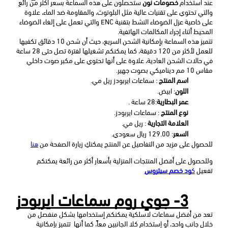
عند استخدام 
خصومات نون
 ستحصلون على هذه السماعة بسعر أكثر من رائع 
والتي تحتوي على تقنيات عالية مثل البلوتوث، والمقاومة ضد الماء، علاوة 
على خاصية عزل الضوضاء النشط بتقنية ENC والتي تعمل على إلغاء الضوضاء 
المحيط أثناء إجراء المكالمات الهاتفية. 
تتميز هذه السماعة بإمكانية الشحن السريع، حيث أن شحن 10 دقائق تكفيها 
للعمل لأكثر من 120 دقيقة، كما يمكنكم تشغيلها لفترة تصل حتى 28 ساعة 
في حالات الشحن العادية، علاوة على أنها تحتوي على مكبر صوت داخلي 
مقاس 10 مم ديناميكي بصوت جهير.
اسم المنتج
 : سماعات ايربودز ريل مي.
اللون
: ابيض.
عمر البطارية
:28 ساعة .
نوع المنتج
 : سماعات ايربودز.
العلامة التجارية
 : ريل مي.
السعر
: 129.00 ريال سعودي.
للحصول على مزيد من التفاصيل عن المنتج يمكنكِ زيارة الصفحة من 
هنا
وللحصول على أفضل المنتجات المنزلية بأسعار أكثر من رائعة يمكنكم 
تفعيل 
ك
ود خصم سيتروس
3- جوي روم سماعات ايربودز
تعد من أفضل سماعات لاسلكية يمكنكم إستخدامها بشكل منفصل من 
خلال جانب واحد، أو إستخدام كلا الجانبين معاً، كما أنها  تتميز بإمكانية 