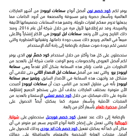
يوفر لكم 
كود خصم نون
 أفضل أنواع 
سماعات ايربودز
 من أشهر الماركات 
العالمية وبأسعار حصرية وغير مسبوقة والمصنعة من أجود الخامات مما 
يجعلها تدوم معكم لفترات طويلة، وتتميز هذه السماعات بتصميماتها الأنيقة 
والمريحة، وقد تم إطلاقها لأول مرة من خلال شركة أبل عام 2016، ومنذ 
ذلك التاريخ وحتى الأن وتعد 
سماعات ابل ايربودز
 هي الأكثر إنتشاراً والأعلى 
مبيعاً في العالم، ويرجع ذلك بسبب جودة خاماتها، وتقنياتها المتطورة والتي 
تضمن لكم جودة صوت ممتازة، بالإضافة إلى راحة أثناء الإستخدام.
ستحصلون على كل هذا وأكثر من خلال استخدام 
كود خصمً نون
 الذي يوفر 
لكم أفضل العروض والخصومات، ومع الوقت قامت شركة أبل بالعديد من 
التطورات حتى قامت بإنتاج هذه السماعة بشكل أكثر تقدماً وهي 
سماعة 
ايربودز برو
  والتي تعد من أفضل 
سماعات ابل الاصدار الثاني
 حتى تتلافي أي 
مشاكل قد واجهت هذه السماعة في الأصدار السابق، 
ويتميز سعر سماعة 
ايربودز
 بأنه في متناول العديد من الناس، حيث أن 
سماعات ايربودز
 أصبحت 
الأن متوفرة بمختلف الماركات بخلاف أبل حتى يستطع الجميع إقتناؤها، 
علاوة على ذلك فيمكنكِ من خلال 
كود خصم نمشي
 الإستمتاع بالعديد من 
المنتجات الأصلية وبأسعار مميزة، كما يمكنكِ أيضاً الحصول على 
أفضل 
محضرة طعام
 بأسعار أكثر من رائعة.
 بالإضافة إلى ذلك عند تفعيل 
كود خصم فورديل
ستحصلون على 
شواية 
كهربائية
 والتي تعمل على إنضاج كافة أنواع اللحوم بسعر غير متوفر في أي 
مكان أخر، كما أنه يمكنكِ تفعيل 
كود خصم باث اند بودي
وذلك
للحصول على 
أفضل منتجات العناية الشخصية والإهتمام والمحافظة على جمالكِ 