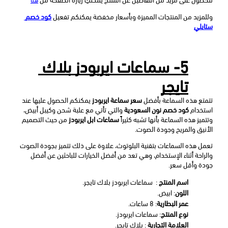
وللمزيد من المنتجات المميزة وبأسعار مخفضة يمكنكم تفعيل 
كود خصم 
ستايلي
5- سماعات ايربودز بلاك 
تايجر
تتمتع هذه السماعة بأفضل 
سعر سماعة ايربودز
 يمكنكم الحصول عليها عند 
استخدام
 كود خصم نون السعودية 
والتي تأتي مع علبة شحن وكيبل أبيض، 
وتتميز هذه السماعة بأنها تشبه كثيراً 
سماعات ابل ايربودز
 من حيث التصميم 
الأنيق والمريح وجودة الصوت.
تعمل هذه السماعات بتقنية البلوتوث، علاوة على ذلك تتميز بجودة الصوت 
والراحة أثناء الإستخدام، وهي تعد من أفضل الخيارات للباحثين عن أفضل 
جودة وأقل سعر.
اسم المنتج
 :  سماعات ايربودز بلاك تايجر.
اللون
: ابيض.
عمر البطارية
: 8 ساعات.
نوع المنتج
: سماعات ايربودز.
العلامة التجارية
 : بلاك تايجر.