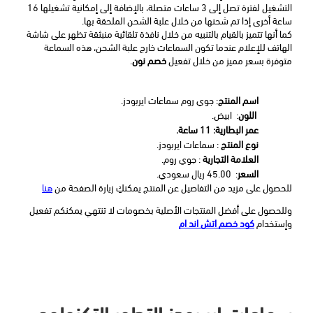
التشغيل لفترة تصل إلى 3 ساعات متصلة، بالإضافة إلى إمكانية تشغيلها 16 
ساعة أخرى إذا تم شحنها من خلال علبة الشحن الملحقة بها.
كما أنها تتميز بالقيام بالتنبيه من خلال نافذة تلقائية منبثقة تظهر على شاشة 
الهاتف للإعلام عندما تكون السماعات خارج علبة الشحن، هذه السماعة 
متوفرة بسعر مميز من خلال تفعيل 
خصم نون
.
اسم المنتج
: جوي روم سماعات ايربودز.
اللون
:  ابيض.
عمر البطارية: 
11 ساعة
.
نوع المنتج
 : سماعات ايربودز.
العلامة التجارية
 : جوي روم.
السعر
:  45.00 ريال سعودي.
للحصول على مزيد من التفاصيل عن المنتج يمكنكِ زيارة الصفحة من 
هنا
وللحصول على أفضل المنتجات الأصلية بخصومات لا تنتهي يمكنكم تفعيل 
وإستخدام 
كود خصم اتش اند ام
سماعات اير بودز التطور التكنولوجي