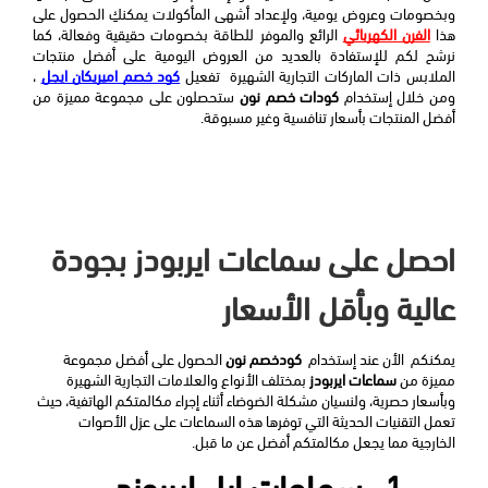
وبخصومات وعروض يومية، ولإعداد أشهى المأكولات يمكنكِ الحصول على 
هذا 
الفرن الكهربائي
 الرائع والموفر للطاقة بخصومات حقيقية وفعالة، كما 
نرشح لكم للإستفادة بالعديد من العروض اليومية على أفضل منتجات 
الملابس ذات الماركات التجارية الشهيرة  تفعيل 
كود خصم اميريكان ايجل
 ، 
ومن خلال إستخدام 
كودات خصم نون
 ستحصلون على مجموعة مميزة من 
أفضل المنتجات بأسعار تنافسية وغير مسبوقة.
احصل على سماعات ايربودز بجودة
عالية وبأقل الأسعار
يمكنكم  الأن عند إستخدام  
كودخصم نون
 الحصول على أفضل مجموعة 
مميزة من 
سماعات ايربودز
 بمختلف الأنواع والعلامات التجارية الشهيرة 
وبأسعار حصرية، ولنسيان مشكلة الضوضاء أثناء إجراء مكالمتكم الهاتفية، حيث 
تعمل التقنيات الحديثة التي توفرها هذه السماعات على عزل الأصوات 
الخارجية مما يجعل مكالمتكم أفضل عن ما قبل.
1- سماعات ابل ايربوزد