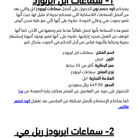
يمنحكم 
كود حصم نون
 الحصول على أفضل 
سماعات ايربودز
 ابل والتي تعد 
من أفضل السماعات اللاسلكية التي تمنحكم تجربة لا مثيل لها، حيث أنها 
تتميز بصوت غني وعالي الجودة، علاوة على أنها تأتي مع علبة شحن أبيض.
تتميز هذه السماعة بأنها تتصل تلقائياً عندما يتم وضعها في الأذن، كما أنها 
تتوقف عن العمل بمجرد إخراجها، علاوة على  أنها تتميز بوجود أجهزة إستشعار 
بصرية وحركية وأجهزة قياس من أجل التحكم في الصوت بشكل كبير.
اسم المنتج
:  سماعات ابل ايربودز.
ا
للون
 : ابيض.
عمر البطارية
: أكثر من 24 ساعة.
نوع المنتج
: سماعات ايربودز.
العلامة التجارية
: ابل.
السعر
: 449.00 ريال سعودي.
للحصول على مزيد من التفاصيل عن المنتج يمكنكِ زيارة الصفحة من 
هنا
كما يمكنكم الإستمتاع بأفضل تشكيلة من الملابس عند تفعيل 
كود خصم 
ماكس
2- سماعات ايربودز ريل مي 