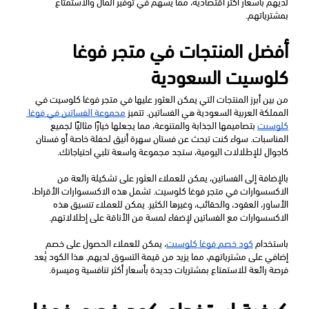
لديهم بأسعار أكثر اقتصادية، مما يسهم في توفير المال والاستمتاع 
بمشترياتهم.
أفضل المنتجات في متجر فوغا 
كلوسيت السعودية 
من بين أبرز المنتجات التي يمكن العثور عليها في متجر فوغا كلوسيت في 
المملكة العربية السعودية هي الفساتين. تتميز 
مجموعة الفساتين في فوغا 
كلوسيت
 بتصاميمها الجذابة والمتنوعة، مما يجعلها خيارًا مثاليًا لجميع 
المناسبات. سواء كنت تبحث عن فستان سهرة أنيق لحفلة خاصة أو فستان 
كاجوال للإطلالات اليومية، ستجد مجموعة واسعة تلبي احتياجاتك.
بالإضافة إلى الفساتين، يمكن للعملاء العثور على تشكيلة رائعة من 
الاكسسوارات في متجر فوغا كلوسيت. تشمل هذه الاكسسوارات الأقراط، 
الأساور، العقود، والحقائب، وغيرها الكثير. يمكن للعملاء تنسيق هذه 
الاكسسوارات مع الفساتين لإضفاء لمسة من الأناقة على إطلالاتهم.
باستخدام 
كود خصم فوغا كلوسيت
، يمكن للعملاء الحصول على خصم 
إضافي على مشترياتهم، مما يزيد من قيمة التسوق لديهم. هذا الكود يُعد 
فرصة رائعة للاستمتاع بمشتريات جديدة بأسعار أكثر تنافسية وميسرة.
كيفية استخدام كود خصم فوغا 