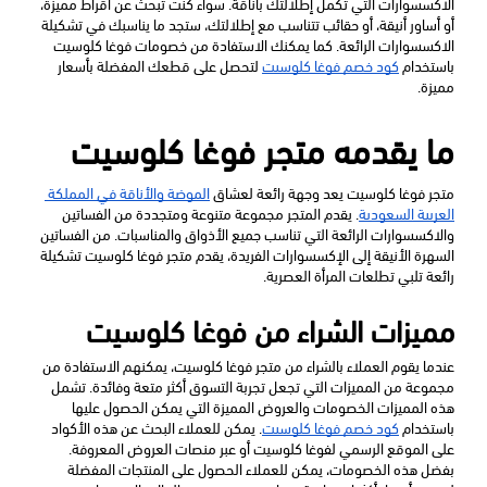
الاكسسوارات التي تكمل إطلالتك بأناقة. سواء كنت تبحث عن أقراط مميزة، 
أو أساور أنيقة، أو حقائب تتناسب مع إطلالتك، ستجد ما يناسبك في تشكيلة 
الاكسسوارات الرائعة. كما يمكنك الاستفادة من خصومات فوغا كلوسيت 
باستخدام 
كود خصم فوغا كلوسيت
 لتحصل على قطعك المفضلة بأسعار 
مميزة.
ما يقدمه متجر فوغا كلوسيت 
متجر فوغا كلوسيت يعد وجهة رائعة لعشاق 
الموضة والأناقة في المملكة 
العربية السعودية
. يقدم المتجر مجموعة متنوعة ومتجددة من الفساتين 
والاكسسوارات الرائعة التي تناسب جميع الأذواق والمناسبات. من الفساتين 
السهرة الأنيقة إلى الإكسسوارات الفريدة، يقدم متجر فوغا كلوسيت تشكيلة 
رائعة تلبي تطلعات المرأة العصرية.
مميزات الشراء من فوغا كلوسيت 
عندما يقوم العملاء بالشراء من متجر فوغا كلوسيت، يمكنهم الاستفادة من 
مجموعة من المميزات التي تجعل تجربة التسوق أكثر متعة وفائدة. تشمل 
هذه المميزات الخصومات والعروض المميزة التي يمكن الحصول عليها 
باستخدام 
كود خصم فوغا كلوسيت
. يمكن للعملاء البحث عن هذه الأكواد 
على الموقع الرسمي لفوغا كلوسيت أو عبر منصات العروض المعروفة. 
بفضل هذه الخصومات، يمكن للعملاء الحصول على المنتجات المفضلة 