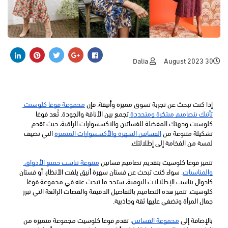
Dalia
30 August 2023
إذا كنت تبحث عن تجربة تسوق مميزة وأنيقة، فإن 
مجموعة فوغا كلوسيت 
تأتيك بتصاميم مبتكرة ومتجددة 
تجمع بين الأناقة والجودة. تُعد فوغا 
كلوسيت وجهتك المفضلة للفساتين والاكسسوارات الراقية، حيث تقدم 
تشكيلة متنوعة من 
الفساتين السهرة والأكسسوارات المتميزة
 التي تضيف 
لمسة من الفخامة إلى إطلالتك.
تتميز فوغا كلوسيت بتقديم تصاميم فساتين 
متنوعة تناسب جميع الأذواق 
والمناسبات
. سواء كنت تبحث عن فستان سهرة أنيق يلفت الأنظار، أو فستان 
كاجوال يناسب الإطلالات اليومية، ستجد ما تبحث عنه في مجموعة فوغا 
كلوسيت. تتميز هذه التصاميم بالتفاصيل الدقيقة والقصات الرائعة التي تبرز 
جمال المرأة وتضفي عليها ثقة وجاذبية.
بالإضافة إلى 
مجموعة الفساتين
، تقدم فوغا كلوسيت مجموعة متميزة من 