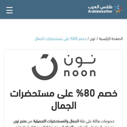
☰
القائمة
الرئيسية
أفضل 20
الصفحة الرئيسية
نون
خصم 80% على مستحضرات الجمال
جميع
المتاجر
فئات
خصم 80% على مستحضرات
المدونة
الجمال
خصومات هائلة على فئة
الجمال والمستحضرات التجميلية
من
متجر نون
,
وعروض كبيرة على العطور, و
الميك اب
وغيرها الكثير يمكنك ايجادها في