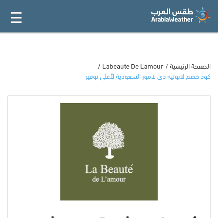
☰
القائمة
الرئيسية
أفضل 20
الصفحة الرئيسية
Labeaute De Lamour
كود خصم لابوتيه دي لامور السعودية لأعلى توفير
جميع
المتاجر
فئات
المدونة