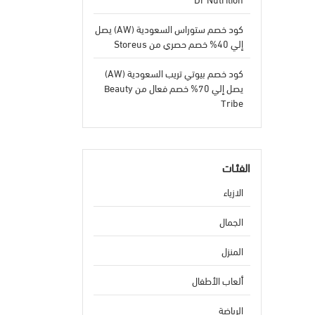
كود خصم ستوراس السعودية (AW) يصل
إلي 40% خصم حصري من Storeus
كود خصم بيوتي تريب السعودية (AW)
يصل إلي 70% خصم فعال من Beauty
Tribe
الفئـات
الازياء
الجمال
المنزل
ألعاب الأطفال
الرياضة