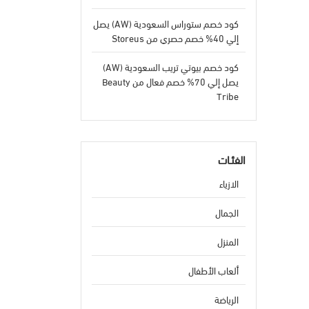
كود خصم ستوراس السعودية (AW) يصل
إلي 40% خصم حصري من Storeus
كود خصم بيوتي تريب السعودية (AW)
يصل إلي 70% خصم فعال من Beauty
Tribe
الفئـات
الازياء
الجمال
المنزل
ألعاب الأطفال
الرياضة