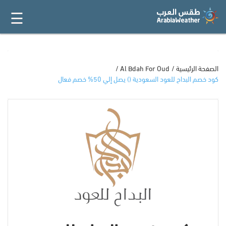
☰
القائمة
الرئيسية
أفضل 20
الصفحة الرئيسية
Al Bdah For Oud
كود خصم البداح للعود السعودية () يصل إلي 50% خصم فعال
جميع
المتاجر
فئات
المدونة